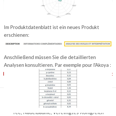
Im Produktdatenblatt ist ein neues Produkt
erschienen:
Anschließend müssen Sie die detaillierten
MERLIN • BIO
Analysen konsultieren. Par exemple pour l'Akoya :
Dieses Produkt ist derzeit nicht vorrätig und nicht
verfügbar.
Artikelnummer:
n. v.
Kategorien:
Europa
,
Pellets
Schlagwörter:
Amerikanisierung
,
Blumen
,
Grüner
Tee
,
Nadelbäume
,
Vereinigtes Königreich