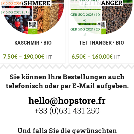
SP 5KG 2024
+)
SP 5KG 2025
(5+)
GER 5KG 2023
(10
+)
GER 5KG 2024
(20
+)
KASCHMIR • BIO
TETTNANGER • BIO
GER 5KG 2025
(20
+)
7,50
€
–
190,00
€
6,50
€
–
160,00
€
HT
HT
Sie können Ihre Bestellungen auch
telefonisch oder per E-Mail aufgeben.
Und falls Sie die gewünschten