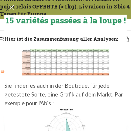
point relais OFFERTE (< 1kg). Livraison in 3 bis 4
Tagen für Europa.
15 variétés passées à la loupe !
Expeditionen zu allen Mercredis. Gießen Sie das französische Gericht 1 bis 2 Tage
lang. Für 3 bis 4 Tage in Europa gießen.
Hier ist die Zusammenfassung aller Analysen:
SPEISEKARTE
UK 2,5 KG 2021
UK 5KG 2021
Sie finden es auch in der Boutique, für jede
getestete Sorte, eine Grafik auf dem Markt. Par
exemple pour l'Abis :