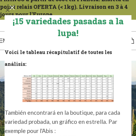
point relais OFERTA (< 1kg). Livraison en 3 à 4
jours pour l'Europe.
¡15 variedades pasadas a la
Expéditions tous les mercredis. Para la Francia compter 1 a 2 días. Para Europa, de 3
a 4 días.
lupa!
MENÚ
Voici le tableau récapitulatif de toutes les
análisis:
También encontrará en la boutique, para cada
variedad probada, un gráfico en estrella. Par
exemple pour l'Abis :