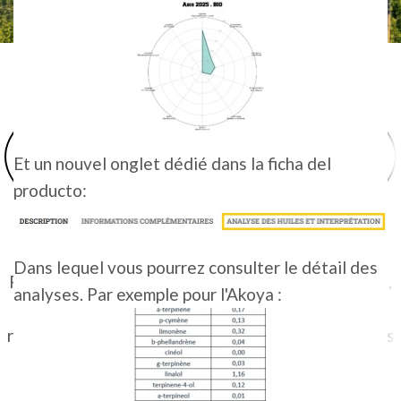
NUESTROS COMPROMISOS
Et un nouvel onglet dédié dans la ficha del
producto:
LA ELECCIÓN DE LÚPULOS CERTIFICADOS
Dans lequel vous pourrez consulter le détail des
Preservar los recursos naturales que nos permiten,
analyses. Par exemple pour l'Akoya :
a los seres humanos (y a las plantas y animales),
respirar, beber y comer alimentos sanos y nutritivos
debe ser una prioridad. Dado que no tenemos un
planeta de repuesto, ya que este es el único que