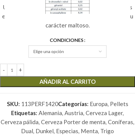
Un lúpulo versátil que puede utilizarse en todas las
etapas de la elaboración de la cerveza sin alterar su
carácter maltoso.
CONDICIONES
AÑADIR AL CARRITO
SKU:
113PERF1420
Categorías:
Europa
,
Pellets
Etiquetas:
Alemania
,
Austria
,
Cerveza Lager
,
Cerveza pálida
,
Cerveza Porter de menta
,
Coníferas
,
Dual
,
Dunkel
,
Especias
,
Menta
,
Trigo