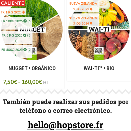
CALIENTE
NUEVA ZELANDA
5 KG 2025
FR 1 KG 2025
NUEVA ZELANDA
FR 100G 2025
(5
5 KG 2026
+)
FR 5 KG 2025
(5
+)
FR 500G 2025
(2
+)
NUGGET • ORGÁNICO
WAI-TI™ • BIO
7,50
€
-
160,00
€
HT
También puede realizar sus pedidos por
teléfono o correo electrónico.