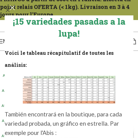
point relais OFERTA (< 1kg). Livraison en 3 à 4
jours pour l'Europe.
¡15 variedades pasadas a la
Expéditions tous les mercredis. Para la Francia compter 1 a 2 días. Para Europa, de 3
a 4 días.
lupa!
MENÚ
Voici le tableau récapitulatif de toutes les
análisis:
ALEMANIA 5 KG 2024
(20+)
AUSTRIA 1 KG 2024
(2+)
AUSTRIA 100G 2024
(2+)
También encontrará en la boutique, para cada
AUSTRIA 5 KG 2023
variedad probada, un gráfico en estrella. Par
(20+)
exemple pour l'Abis :
AUSTRIA 500G 2024