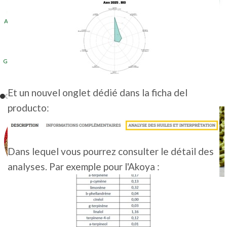
(2+)
AUSTRIA 5KG 2024
(20+)
GER 1 KG 2025
(1)
GER 5 KG 2023
(20+)
GER 5 KG 2025
(1)
Et un nouvel onglet dédié dans la ficha del
producto:
Dans lequel vous pourrez consulter le détail des
analyses. Par exemple pour l'Akoya :
PERLA • ORGÁNICO
6,50
€
-
160,00
€
HT