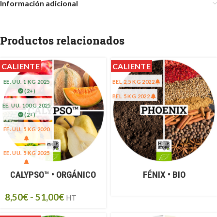
Información adicional
Productos relacionados
CALIENTE
CALIENTE
EE. UU. 1 KG 2025
BEL 2,5 KG 2022
(2+)
BEL 5 KG 2022
EE. UU. 100 G 2025
(2+)
EE. UU. 5 KG 2020
EE. UU. 5 KG 2025
CALYPSO™ • ORGÁNICO
FÉNIX • BIO
EE. UU. 500 G 2025
(2+)
8,50
€
-
51,00
€
HT
SP 1KG 2024