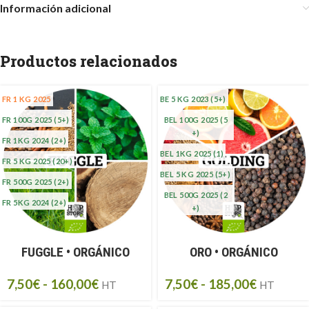
Información adicional
Productos relacionados
FR 1 KG 2025
BE 5 KG 2023
(5+)
FR 100G 2025
(5+)
BEL 100G 2025
(5
+)
FR 1KG 2024
(2+)
BEL 1KG 2025
(1)
FR 5 KG 2025
(20+)
BEL 5 KG 2025
(5+)
FR 500G 2025
(2+)
BEL 500G 2025
(2
FR 5KG 2024
(2+)
+)
FUGGLE • ORGÁNICO
ORO • ORGÁNICO
7,50
€
-
160,00
€
7,50
€
-
185,00
€
HT
HT