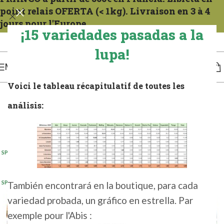
point relais OFERTA (< 1kg). Livraison en 3 à 4
jours pour l'Europe.
¡15 variedades pasadas a la
Expéditions tous les mercredis. Para la Francia compter 1 a 2 días. Para Europa, de 3
a 4 días.
lupa!
MENÚ
Voici le tableau récapitulatif de toutes les
análisis:
CALIENTE
SP 1 KG 2025
SP 100G 2025
(5+)
SP 5 KG 2025
SP 500G 2025
(2+)
También encontrará en la boutique, para cada
SP 5KG 2024
variedad probada, un gráfico en estrella. Par
exemple pour l'Abis :