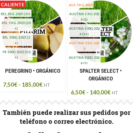
CALIENTE
AUS 5 KG 2025
BEL 1KG 2025
(2+)
AUSTRIA 1 KG 202
4
(1)
BEL 5 KG 2025
(20
+)
AUSTRIA 100G 202
4
(2+)
BEL 500G 2025
(2
+)
AUSTRIA 5 KG 202
3
FR 100G 2025
(10
+)
AUSTRIA 500G 202
4
(1)
PEREGRINO • ORGÁNICO
SPALTER SELECT •
AUSTRIA 5KG 202
ORGÁNICO
4
7,50
€
-
185,00
€
HT
GER 5 KG 2023
6,50
€
-
140,00
€
HT
También puede realizar sus pedidos por
teléfono o correo electrónico.