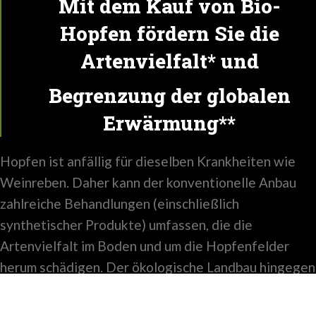
Mit dem Kauf von Bio-
Hopfen fördern Sie die
Artenvielfalt* und
Begrenzung der globalen
Erwärmung**
Hopfen ist anfällig für dieselben Krankheiten wie
Weinreben. Daher kann der konventionelle Anbau
zahlreiche Behandlungen (einschließlich
synthetischer Produkte) umfassen, die die
Artenvielfalt im Boden und um die Hopfenfelder
herum schädigen. Der ökologische Landbau hingegen
erhält das Bodenleben, Insekten, Vögel und die
übrige Artenvielfalt.