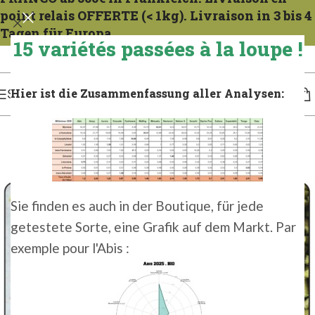
point relais OFFERTE (< 1kg). Livraison in 3 bis 4
Tagen für Europa.
15 variétés passées à la loupe !
Expeditionen zu allen Mercredis. Gießen Sie das französische Gericht 1 bis 2 Tage
lang. Für 3 bis 4 Tage in Europa gießen.
Hier ist die Zusammenfassung aller Analysen:
SPEISEKARTE
Sie finden es auch in der Boutique, für jede
getestete Sorte, eine Grafik auf dem Markt. Par
exemple pour l'Abis :