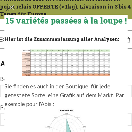
point relais OFFERTE (< 1kg). Livraison in 3 bis 4
Tagen für Europa.
15 variétés passées à la loupe !
Expeditionen zu allen Mercredis. Gießen Sie das französische Gericht 1 bis 2 Tage
lang. Für 3 bis 4 Tage in Europa gießen.
Hier ist die Zusammenfassung aller Analysen:
SPEISEKARTE
Anmelden
Benutzername oder E-Mail-Adresse
*
Sie finden es auch in der Boutique, für jede
getestete Sorte, eine Grafik auf dem Markt. Par
exemple pour l'Abis :
Password
*