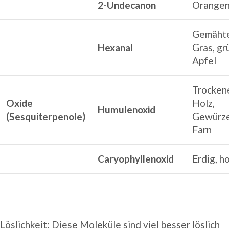
2-Undecanon
Orangen
Gemäht
Hexanal
Gras, gr
Apfel
Trocken
Oxide
Holz,
Humulenoxid
(Sesquiterpenole)
Gewürze
Farn
Caryophyllenoxid
Erdig, ho
Löslichkeit: Diese Moleküle sind viel besser löslich