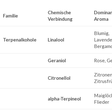
Chemische
Domina
Familie
Verbindung
Aroma
Blumig,
Terpenalkohole
Linalool
Lavende
Bergam
Geraniol
Rose, G
Zitronen
Citronellol
Zitrusfr
Maiglöc
alpha-Terpineol
Flieder