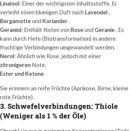
Linalool:
Einer der wichtigsten Inhaltsstoffe. Er
verleiht einen blumigen Duft nach
Lavendel
,
Bergamotte
und
Koriander
.
Geraniol:
Enthält Noten von
Rose
und
Geranie
. Es
kann durch Hefe (Biotransformation) in andere
fruchtige Verbindungen umgewandelt werden.
Nerol:
Ähnlich wie Rose, jedoch mit einer
zitronigeren
Note.
Ester und Ketone
Sie erinnern an reife Früchte (Aprikose, Birne, kleine
rote Früchte).
3. Schwefelverbindungen: Thiole
(Weniger als 1 % der Öle)
Obwohl sie nur in geringsten Konzentrationen (Teile