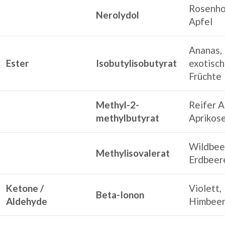
Rosenho
Nerolydol
Apfel
Ananas,
Ester
Isobutylisobutyrat
exotisc
Früchte
Methyl-2-
Reifer A
methylbutyrat
Aprikos
Wildbee
Methylisovalerat
Erdbeer
Ketone /
Violett,
Beta-Ionon
Aldehyde
Himbee