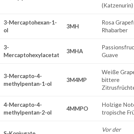
(Katzenurin)
3-Mercaptohexan-1-
Rosa Grapefr
3MH
ol
Rhabarber
3-
Passionsfruc
3MHA
Mercaptohexylacetat
Guave
Weiße Grape
3-Mercapto-4-
3M4MP
bittere
methylpentan-1-ol
Zitrusfrücht
4-Mercapto-4-
Holzige Not
4MMPO
methylpentan-2-ol
tropische Fr
Vor der
S-Konjugate