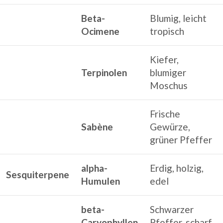
Beta-
Blumig, leicht
Ocimene
tropisch
Kiefer,
Terpinolen
blumiger
Moschus
Frische
Sabène
Gewürze,
grüner Pfeffer
alpha-
Erdig, holzig,
Sesquiterpene
Humulen
edel
beta-
Schwarzer
Caryophyllen
Pfeffer, scharf