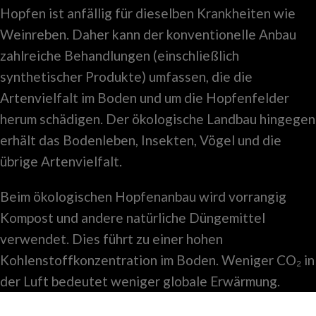
Hopfen ist anfällig für dieselben Krankheiten wie
Weinreben. Daher kann der konventionelle Anbau
zahlreiche Behandlungen (einschließlich
synthetischer Produkte) umfassen, die die
Artenvielfalt im Boden und um die Hopfenfelder
herum schädigen. Der ökologische Landbau hingegen
erhält das Bodenleben, Insekten, Vögel und die
übrige Artenvielfalt.
Beim ökologischen Hopfenanbau wird vorrangig
Kompost und andere natürliche Düngemittel
verwendet. Dies führt zu einer hohen
Kohlenstoffkonzentration im Boden. Weniger CO₂ in
der Luft bedeutet weniger globale Erwärmung.