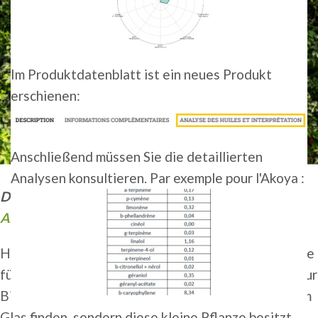
Im Produktdatenblatt ist ein neues Produkt
erschienen:
Anschließend müssen Sie die detaillierten
Analysen konsultieren. Par exemple pour l'Akoya :
Dieser Artikel entstand in Zusammenarbeit mit
Alexandra Berry.
Hopfen ist einer der vier wesentlichen Bestandteile
für die Bierherstellung. Er verleiht dem Bier nicht nur
Bitterkeit und die verschiedenen Aromen, die wir im
Glas finden, sondern diese kleine Pflanze besitzt