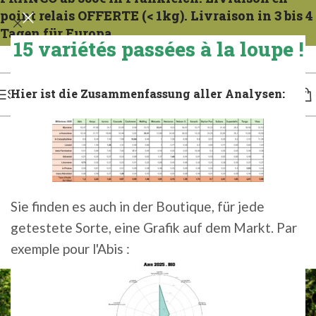
point relais OFFERTE (< 1kg). Livraison in 3 bis 4
Tagen für Europa.
15 variétés passées à la loupe !
Expeditionen zu allen Mercredis. Gießen Sie das französische Gericht 1 bis 2 Tage
lang. Für 3 bis 4 Tage in Europa gießen.
Hier ist die Zusammenfassung aller Analysen:
SPEISEKARTE
BIERPRODUKTION
,
HOP
,
TECHNIKEN
DIE VERSCHIEDENEN
HOPFENTECHNIKEN BEIM
Sie finden es auch in der Boutique, für jede
getestete Sorte, eine Grafik auf dem Markt. Par
BIERBRAUEN
exemple pour l'Abis :
0
admin
On 17. Juni 2021