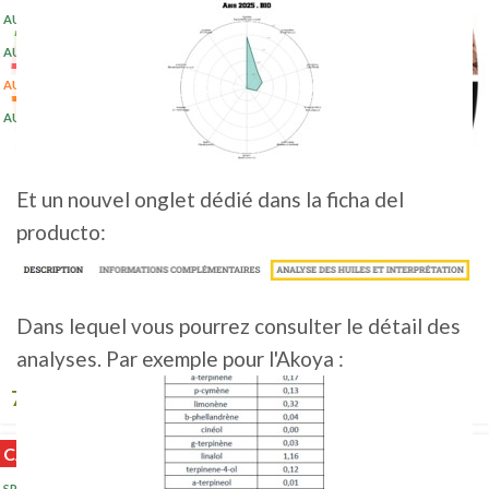
AUSTRIA 1KG 2023
(2+)
AUSTRIA 5 KG 2023
(10+)
AUSTRIA 500G 2025
AUSTRIA 5KG 2024
(20+)
Et un nouvel onglet dédié dans la ficha del
producto:
Dans lequel vous pourrez consulter le détail des
CENTRO COMERCIAL • BIO
analyses. Par exemple pour l'Akoya :
7,50
€
-
167,00
€
HT
CALIENTE
SP 1 KG 2025
(2+)