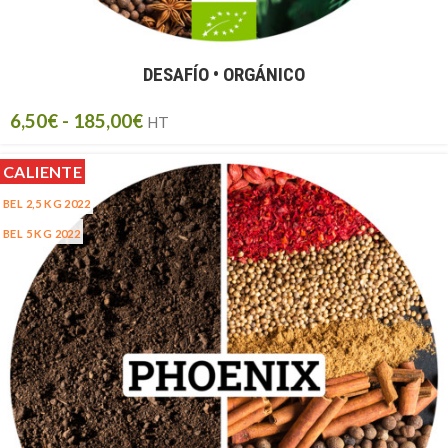
DESAFÍO • ORGÁNICO
6,50
€
-
185,00
€
HT
CALIENTE
BEL 2,5 KG 2022
BEL 5 KG 2022