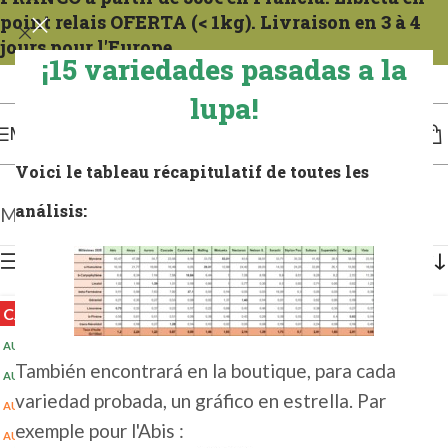
point relais OFERTA (< 1kg). Livraison en 3 à 4
jours pour l'Europe.
¡15 variedades pasadas a la
Expéditions tous les mercredis. Para la Francia compter 1 a 2 días. Para Europa, de 3
a 4 días.
lupa!
MENÚ
Voici le tableau récapitulatif de toutes les
análisis:
Mostrando los 6 resultados
Mostrar barra lateral
CALIENTE
AUS 1 KG 2025
(2+)
También encontrará en la boutique, para cada
AUS 5 KG 2025
(5+)
variedad probada, un gráfico en estrella. Par
AUSTRIA 0,1 KG 2025
exemple pour l'Abis :
AUSTRIA 100G 2025