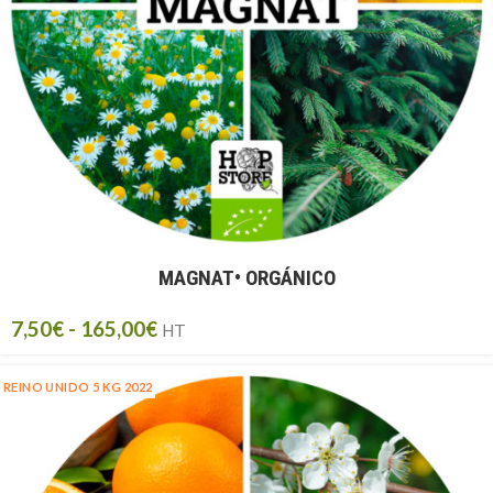
MAGNAT• ORGÁNICO
7,50
€
-
165,00
€
HT
REINO UNIDO 5 KG 2022