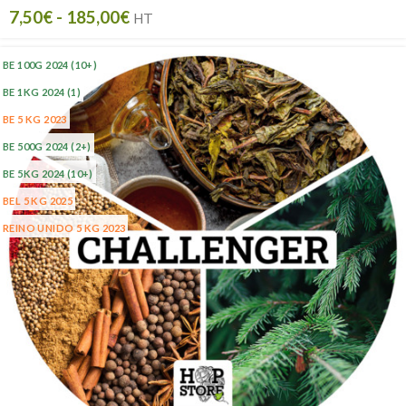
7,50
€
-
185,00
€
HT
BE 100G 2024
(10+)
BE 1KG 2024
(1)
BE 5 KG 2023
BE 500G 2024
(2+)
BE 5KG 2024
(10+)
BEL 5 KG 2025
REINO UNIDO 5 KG 2023