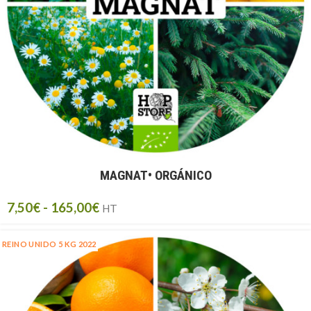
MAGNAT• ORGÁNICO
7,50
€
-
165,00
€
HT
REINO UNIDO 5 KG 2022