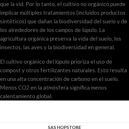
que la vid. Por lo tanto, el cultivo no orgánico puede
implicar múltiples tratamientos (incluidos productos
sintéticos) que dañan la biodiversidad del suelo y de
los alrededores de los campos de lúpulo. La
agricultura orgánica preserva la vida del suelo, los
insectos, las aves y la biodiversidad en general.
El cultivo orgánico del lúpulo prioriza el uso de
compost y otros fertilizantes naturales. Esto resulta
en una alta concentración de carbono en el suelo.
Menos CO2 en la atmósfera significa menos
calentamiento global.
SAS HOPSTORE