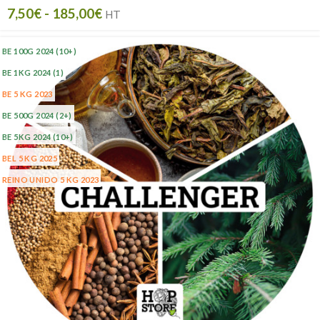
7,50
€
-
185,00
€
HT
BE 100G 2024
(10+)
BE 1KG 2024
(1)
BE 5 KG 2023
BE 500G 2024
(2+)
BE 5KG 2024
(10+)
BEL 5 KG 2025
REINO UNIDO 5 KG 2023