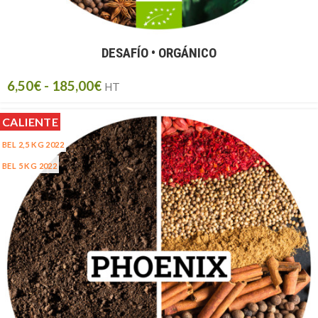
DESAFÍO • ORGÁNICO
6,50
€
-
185,00
€
HT
CALIENTE
BEL 2,5 KG 2022
BEL 5 KG 2022