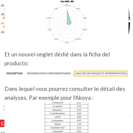
AUSTRIA 1KG 2023
(2+)
AUSTRIA 5 KG 2023
(10+)
AUSTRIA 500G 2025
AUSTRIA 5KG 2024
(20+)
Et un nouvel onglet dédié dans la ficha del
producto:
Dans lequel vous pourrez consulter le détail des
CENTRO COMERCIAL • BIO
analyses. Par exemple pour l'Akoya :
7,50
€
-
167,00
€
HT
CALIENTE
SP 1 KG 2025
(2+)