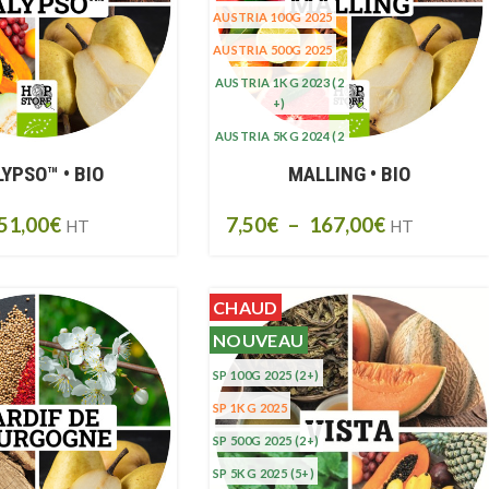
AUSTRIA 100G 2025
AUSTRIA 500G 2025
AUSTRIA 1KG 2023
(2
+)
AUSTRIA 5KG 2024
(2
0+)
YPSO™ • BIO
MALLING • BIO
AUSTRIA 5KG 2023
(1
0+)
51,00
€
7,50
€
–
167,00
€
HT
HT
CHAUD
NOUVEAU
SP 100G 2025
(2+)
SP 1KG 2025
SP 500G 2025
(2+)
SP 5KG 2025
(5+)