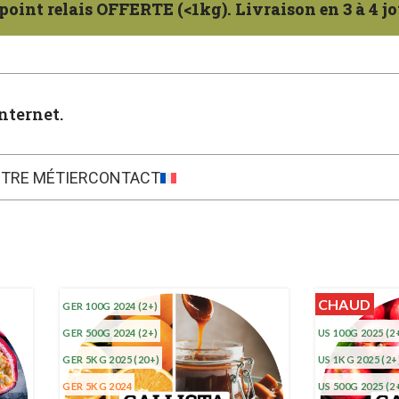
oint relais OFFERTE (<1kg). Livraison en 3 à 4 jo
nternet.
TRE MÉTIER
CONTACT
CHAUD
GER 100G 2024
(2+)
GER 500G 2024
(2+)
US 100G 2025
(2
GER 5KG 2025
(20+)
US 1KG 2025
(2+
GER 5KG 2024
US 500G 2025
(2