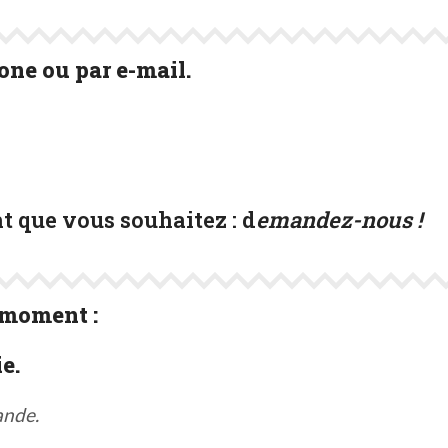
ne ou par e-mail.
t que vous souhaitez :
d
emandez-nous !
 moment :
e.
ande.