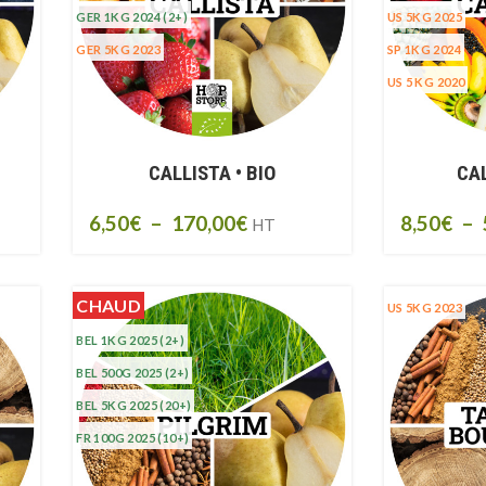
GER 1KG 2024
(2+)
US 5KG 2025
GER 5KG 2023
SP 1KG 2024
US 5 KG 2020
CALLISTA • BIO
CAL
6,50
€
–
170,00
€
8,50
€
–
HT
CHAUD
US 5KG 2023
BEL 1KG 2025
(2+)
BEL 500G 2025
(2+)
BEL 5KG 2025
(20+)
FR 100G 2025
(10+)