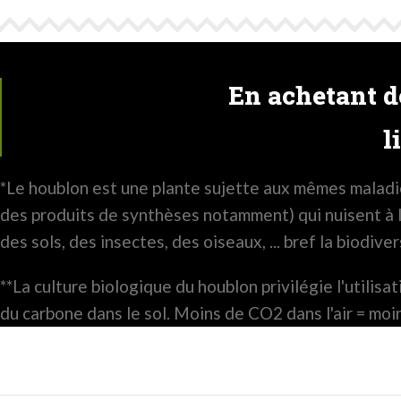
En achetant de
l
*Le houblon est une plante sujette aux mêmes maladie
des produits de synthèses notamment) qui nuisent à la
des sols, des insectes, des oiseaux, ... bref la biodiver
**La culture biologique du houblon privilégie l'utili
du carbone dans le sol. Moins de CO2 dans l'air = mo