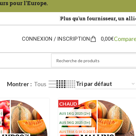
urs pour l'Europe.
Plus qu'un fournisseur, un alli
Compare
CONNEXION / INSCRIPTION
0,00
€
Montrer
Tous
CHAUD
+)
AUS 1KG 2025
(2+)
)
AUS 5KG 2025
(5+)
+)
AUSTRIA 0.1KG 2025