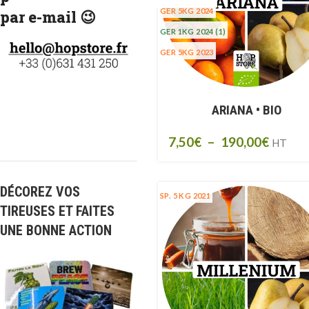
GER 5KG 2024
par e-mail 😉
GER 1KG 2024
(1)
GER 5KG 2023
ARIANA • BIO
7,50
€
–
190,00
€
HT
DÉCOREZ VOS
SP. 5 KG 2021
TIREUSES ET FAITES
UNE BONNE ACTION