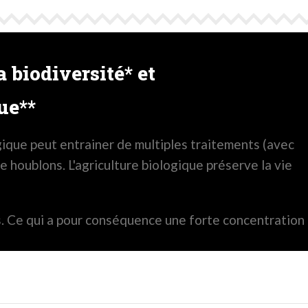
 biodiversité* et
ue**
gique peut entrainer de multiples traitements (avec
 houblons. L'agriculture biologique préserve la vie
les. Ce qui a pour conséquence une forte concentration