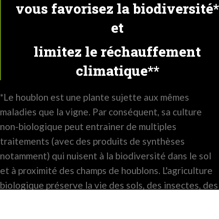
vous favorisez la biodiversité*
et
limitez le réchauffement
climatique**
*Le houblon est une plante sujette aux mêmes
maladies que la vigne. Par conséquent, sa culture
non-biologique peut entrainer de multiples
traitements (avec des produits de synthèses
notamment) qui nuisent à la biodiversité dans le sol
et à proximité des champs de houblons. L'agriculture
biologique préserve la vie des sols, des insectes, des
oiseaux, ... bref la biodiversité.