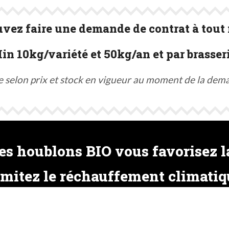
vez faire une demande de contrat à tout
in 10kg/variété et 50kg/an et par brasseri
e selon prix et stock en vigueur au moment de la dem
s houblons BIO vous favorisez la
imitez le réchauffement climatiq
s que la vigne. Par conséquent, sa culture non-biolo
 biodiversité dans le sol et à proximité des champs de