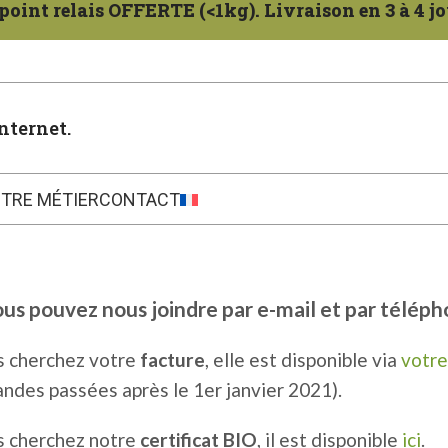
oint relais OFFERTE (<1kg). Livraison en 3 à 4 jo
nternet.
TRE MÉTIER
CONTACT
us pouvez nous joindre par e-mail et par téléph
s cherchez votre
facture
, elle est disponible via
votre
des passées après le 1er janvier 2021).
s cherchez notre
certificat BIO
, il est disponible
ici
.