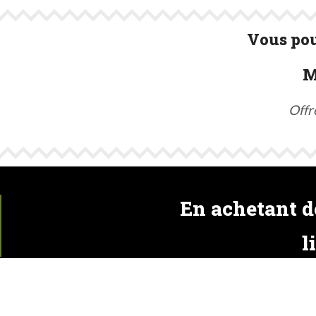
Vous pou
M
Offr
En achetant de
l
*Le houblon est une plante sujette aux mêmes maladie
des produits de synthèses notamment) qui nuisent à la