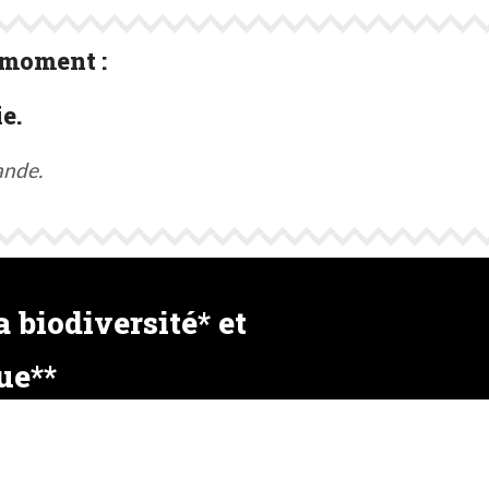
 moment :
e.
ande.
 biodiversité* et
ue**
gique peut entrainer de multiples traitements (avec
 houblons. L'agriculture biologique préserve la vie