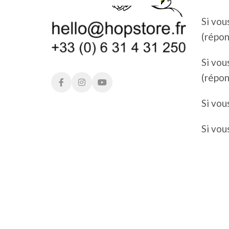
Si vou
(répon
Si vou
(répon
Si vou
Si vou