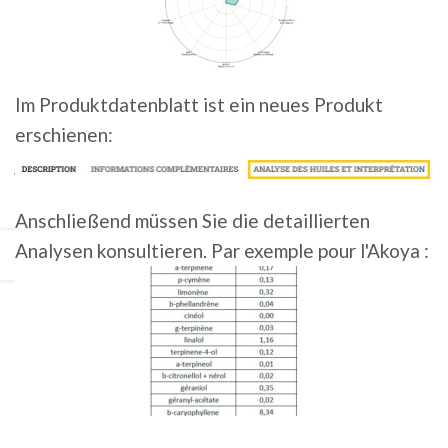
EXPERIMENTIEREN
,
LANDWIRTSCHAFT
,
SOLIDARITÄT
Im Produktdatenblatt ist ein neues Produkt
WIR UNTERSTÜTZEN LES ATELIERS ICARE
erschienen:
0
Leïa
Vielseitigkeit im Job: Wir kennen das und sind voll
dafür! Wer sind Les Ateliers Icare? ICARE
Anschließend müssen Sie die detaillierten
Workshops ist ein Zusammenschluss von A...
Analysen konsultieren. Par exemple pour l'Akoya :
WEITERLESEN