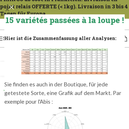
point relais OFFERTE (< 1kg). Livraison in 3 bis 4
Tagen für Europa.
15 variétés passées à la loupe !
Expeditionen zu allen Mercredis. Gießen Sie das französische Gericht 1 bis 2 Tage
lang. Für 3 bis 4 Tage in Europa gießen.
Hier ist die Zusammenfassung aller Analysen:
SPEISEKARTE
05
SEP.
Sie finden es auch in der Boutique, für jede
getestete Sorte, eine Grafik auf dem Markt. Par
exemple pour l'Abis :