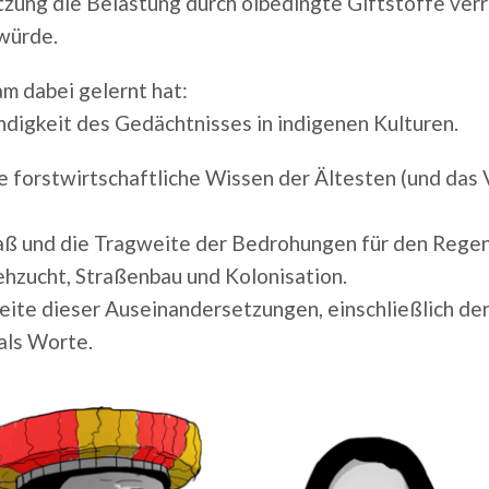
zung die Belastung durch ölbedingte Giftstoffe verr
würde.
m dabei gelernt hat:
ndigkeit des Gedächtnisses in indigenen Kulturen.
 forstwirtschaftliche Wissen der Ältesten (und das
ß und die Tragweite der Bedrohungen für den Regenw
ehzucht, Straßenbau und Kolonisation.
eite dieser Auseinandersetzungen, einschließlich de
als Worte.