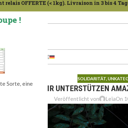
 relais OFFERTE (< 1kg). Livraison in 3 bis 4 Tag
oupe !
ternet.
KONTAKT
ZERTIFIKATE
SOLIDARITÄT
,
UNKATEG
te Sorte, eine
WIR UNTERSTÜTZEN AMA
Veröffentlicht von
Leïa
On 1