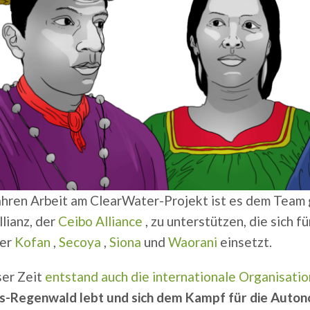
ahren Arbeit am ClearWater-Projekt ist es dem Team 
lianz, der
Ceibo Alliance
, zu unterstützen, die sich 
der
Kofan
,
Secoya
,
Siona
und
Waorani
einsetzt.
ser Zeit
entstand auch die internationale Organisatio
-Regenwald lebt und sich dem Kampf für die Auton