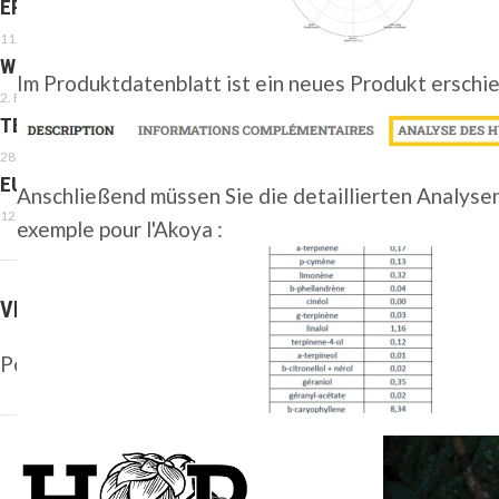
ERZEUGT BITTERKEIT, NICHT KRIEG.
11. Februar 2026
WILLKOMMEN IM JAHR 2026
Im Produktdatenblatt ist ein neues Produkt erschi
2. Februar 2026
TETTNANG
28. Januar 2026
EU-MERCOSUR-HANDELSABKOMMEN
Anschließend müssen Sie die detaillierten Analysen
12. Januar 2026
exemple pour l'Akoya :
VERTRÄGE
Pour les contrats
c’est par là