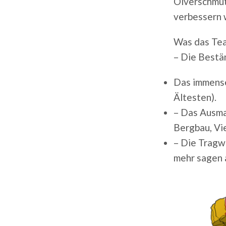
Ölverschmut
verbessern 
Was das Tea
– Die Bestä
Das immense
Ältesten).
– Das Ausma
Bergbau, Vi
– Die Tragw
mehr sagen 