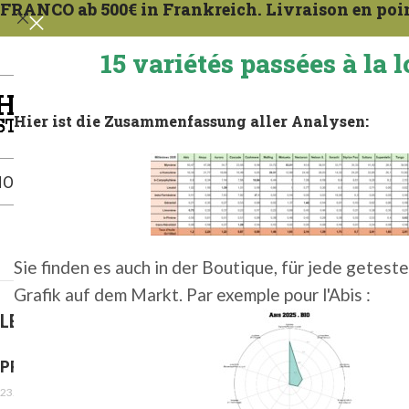
FRANCO ab 500€ in Frankreich. Livraison en point
15 variétés passées à la l
Die große Auswahl an Bio-Houblons im In
Hier ist die Zusammenfassung aller Analysen:
OPFEN IM LAGER
DER BLOG
GESCHÄFTSBEDINGUNGEN
Sie finden es auch in der Boutique, für jede geteste
Grafik auf dem Markt. Par exemple pour l'Abis :
LETZTER ARTIKEL
PROSULFOCARB: VORSICHT, GEFAHR!
23. Februar 2026