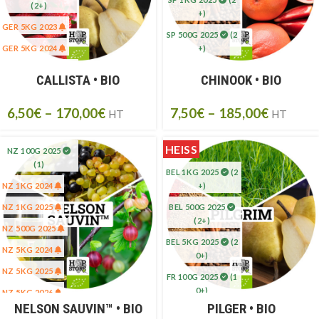
(2+)
+)
GER 5KG 2023
SP 500G 2025
(2
GER 5KG 2024
+)
GER 5KG 2025
SP 5K 2024
CALLISTA • BIO
CHINOOK • BIO
(20+)
SP 5KG 2023
6,50
€
–
170,00
€
7,50
€
–
185,00
€
HT
SP 5KG 2025
(20
HT
+)
HEISS
NZ 100G 2025
(1)
BEL 1KG 2025
(2
NZ 1KG 2024
+)
NZ 1KG 2025
BEL 500G 2025
(2+)
NZ 500G 2025
BEL 5KG 2025
(2
NZ 5KG 2024
0+)
NZ 5KG 2025
FR 100G 2025
(1
0+)
NZ 5KG 2026
NELSON SAUVIN™ • BIO
PILGER • BIO