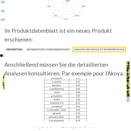
GER 5KG 2023
(20+)
GER 5KG 2024
(20+)
GER 5KG 2025
(10+)
Im Produktdatenblatt ist ein neues Produkt
erschienen:
Anschließend müssen Sie die detaillierten
Analysen konsultieren. Par exemple pour l'Akoya :
SAPHIR • BIO
7,50
€
–
160,00
€
HT