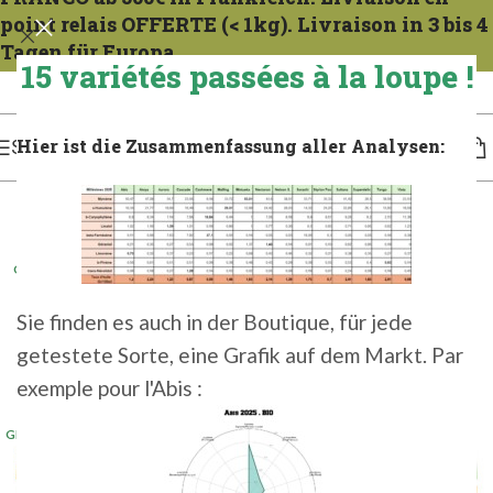
point relais OFFERTE (< 1kg). Livraison in 3 bis 4
Tagen für Europa.
15 variétés passées à la loupe !
Expeditionen zu allen Mercredis. Gießen Sie das französische Gericht 1 bis 2 Tage
lang. Für 3 bis 4 Tage in Europa gießen.
Hier ist die Zusammenfassung aller Analysen:
SPEISEKARTE
GER 100G 2025
(1)
GER 100GR 2023
Sie finden es auch in der Boutique, für jede
GER 1KG 2023
getestete Sorte, eine Grafik auf dem Markt. Par
GER 1KG 2024
(1)
exemple pour l'Abis :
GER 1KG 2025
GER 500G 2025
(2+)
GER 500GR 2023