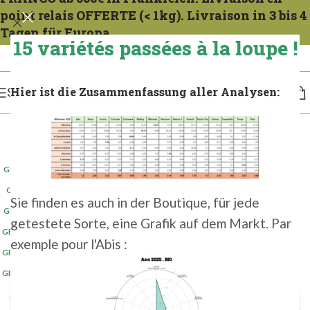
point relais OFFERTE (< 1kg). Livraison in 3 bis 4
Tagen für Europa.
15 variétés passées à la loupe !
Expeditionen zu allen Mercredis. Gießen Sie das französische Gericht 1 bis 2 Tage
lang. Für 3 bis 4 Tage in Europa gießen.
Hier ist die Zusammenfassung aller Analysen:
SPEISEKARTE
GER 100G 2024
(5+)
GER 1KG 2024
(2+)
Sie finden es auch in der Boutique, für jede
GER 500G 2024
(2+)
getestete Sorte, eine Grafik auf dem Markt. Par
GER 5KG 2023
(10+)
exemple pour l'Abis :
GER 5KG 2024
(20+)
GER 5KG 2025
(20+)