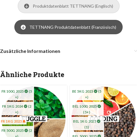
Produktdatenblatt TETTNANG (Englisch)
TETTNANG Produktdatenblatt (Französisch)
Zusätzliche Informationen
Ähnliche Produkte
FR 100G 2025
(5
BE 5KG 2023
(5
+)
+)
FR 1KG 2024
(2
BEL 100G 2025
+)
(5+)
FR 1KG 2025
BEL 1KG 2025
(1)
FR 500G 2025
(2
+)
BEL 500G 2025