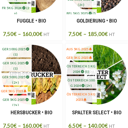
(2+)
FR 5KG 2024
(2
+)
BEL 5KG 2025
(5
+)
FUGGLE • BIO
GOLDIERUNG • BIO
FR 5KG 2025
(20
+)
7,50
€
–
160,00
€
7,50
€
–
185,00
€
HT
HT
GER 100G 2025
AUS 5KG 2025
(1)
GER 5KG 2023
GER 1KG 2025
ÖSTERREICH 1 KG
(1)
2024
(1)
GER 500G 2025
ÖSTERREICH 100
(2+)
G 2024
(2+)
GER 5KG 2023
ÖSTERREICH 5 KG
GER 5KG 2025
2023
(2+)
ÖSTERREICH 500
HERSBUCKER • BIO
SPALTER SELECT • BIO
G 2024
(1)
ÖSTERREICH 5KG
7,50
€
–
160,00
€
6,50
€
–
140,00
€
HT
HT
2024