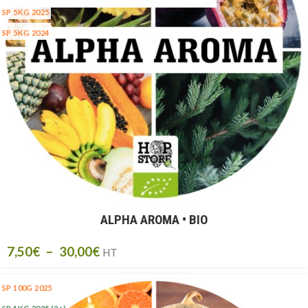
SP 5KG 2025
SP 5KG 2024
ALPHA AROMA • BIO
7,50
€
–
30,00
€
HT
SP 100G 2025