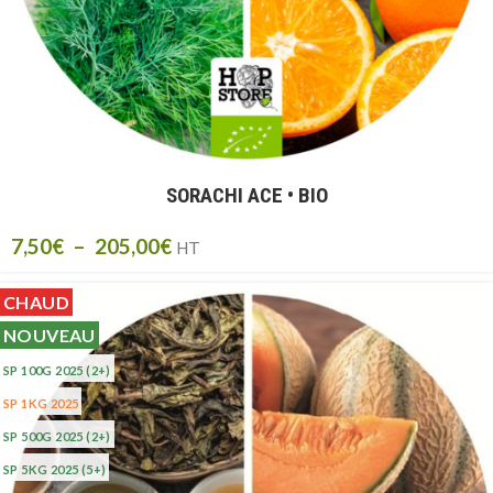
SORACHI ACE • BIO
7,50
€
–
205,00
€
HT
CHAUD
NOUVEAU
SP 100G 2025
(2+)
SP 1KG 2025
SP 500G 2025
(2+)
SP 5KG 2025
(5+)