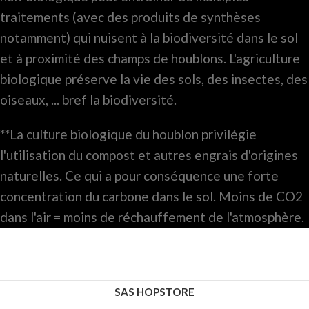
traitements (avec des produits de synthèses
notamment) qui nuisent à la biodiversité dans le sol
et à proximité des champs de houblons. L'agriculture
biologique préserve la vie des sols, des insectes, des
oiseaux, ... bref la biodiversité.
**La culture biologique du houblon privilégie
l'utilisation du compost et autres engrais d'origines
naturelles. Ce qui a pour conséquence une forte
concentration du carbone dans le sol. Moins de CO2
dans l'air = moins de réchauffement de l'atmosphère.
SAS HOPSTORE