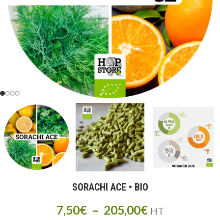
SORACHI ACE • BIO
7,50
€
–
205,00
€
HT