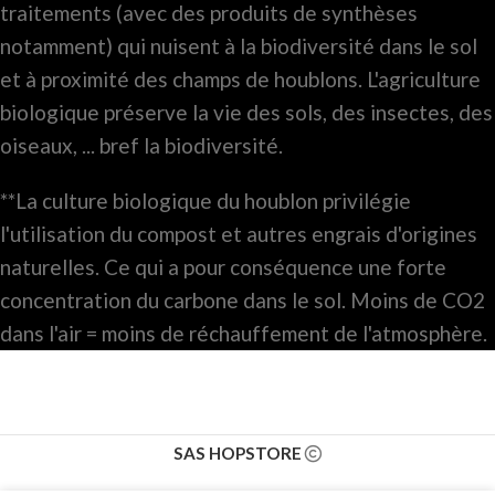
traitements (avec des produits de synthèses
notamment) qui nuisent à la biodiversité dans le sol
et à proximité des champs de houblons. L'agriculture
biologique préserve la vie des sols, des insectes, des
oiseaux, ... bref la biodiversité.
**La culture biologique du houblon privilégie
l'utilisation du compost et autres engrais d'origines
naturelles. Ce qui a pour conséquence une forte
concentration du carbone dans le sol. Moins de CO2
dans l'air = moins de réchauffement de l'atmosphère.
SAS HOPSTORE