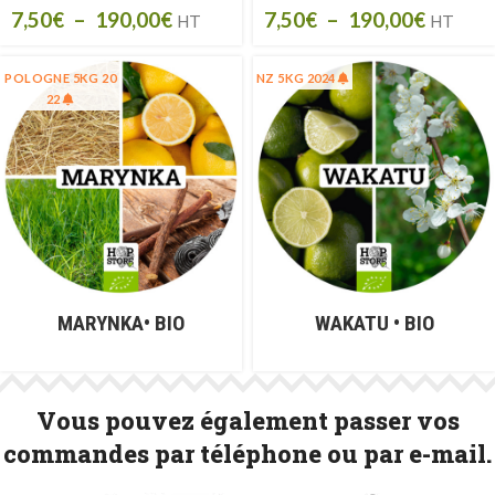
7,50
€
–
190,00
€
7,50
€
–
190,00
€
HT
HT
GER 5KG 2023
POLOGNE 5KG 20
NZ 5KG 2024
22
MARYNKA• BIO
WAKATU • BIO
Vous pouvez également passer vos
commandes par téléphone ou par e-mail.