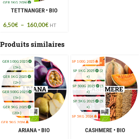
GER 1KG 2024
(2+)
TETTNANGER • BIO
GER 5KG 2023
6,50
€
–
160,00
€
(10+)
HT
Produits similaires
GER 100G 2025
SP 100G 2025
(5+)
SP 1KG 2025
(2
GER 1KG 2025
+)
(2+)
SP 500G 2025
(5
GER 500G 2025
+)
(5+)
SP 5KG 2025
(5
GER 5KG 2025
+)
(20+)
SP 5KG 2024
GER 5KG 2024
ARIANA • BIO
CASHMERE • BIO
GER 1KG 2024
(1)