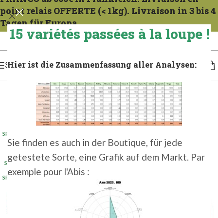
point relais OFFERTE (< 1kg). Livraison in 3 bis 4
Tagen für Europa.
15 variétés passées à la loupe !
Expeditionen zu allen Mercredis. Gießen Sie das französische Gericht 1 bis 2 Tage
lang. Für 3 bis 4 Tage in Europa gießen.
Hier ist die Zusammenfassung aller Analysen:
SPEISEKARTE
HEISS
SP 100G 2025
(5+)
Sie finden es auch in der Boutique, für jede
SP 1KG 2024
getestete Sorte, eine Grafik auf dem Markt. Par
SP 1KG 2025
(2+)
exemple pour l'Abis :
SP 500G 2025
(2+)
SP 5K 2024
SP 5KG 2023