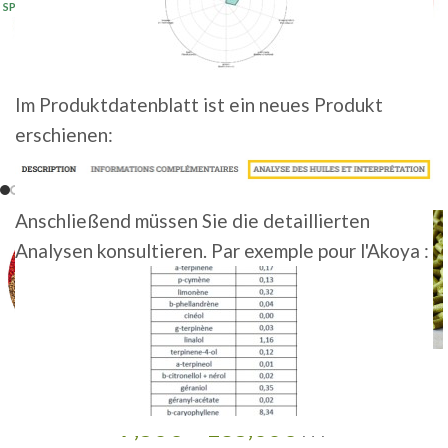
SP 5KG 2025
(20+)
Im Produktdatenblatt ist ein neues Produkt
erschienen:
Anschließend müssen Sie die detaillierten
Analysen konsultieren. Par exemple pour l'Akoya :
CHINOOK • BIO
7,50
€
–
185,00
€
HT