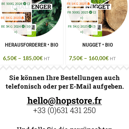
BE 500G 2024
(2
FR 1KG 2025
+)
FR 500G 2025
(2
BE 5KG 2023
+)
BE 5KG 2024
(10
FR 5KG 2025
(5
+)
+)
BEL 5KG 2025
HERAUSFORDERER • BIO
NUGGET • BIO
UK 5KG 2023
6,50
€
–
185,00
€
7,50
€
–
160,00
€
HT
HT
Sie können Ihre Bestellungen auch
telefonisch oder per E-Mail aufgeben.