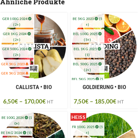
Ähnliche Produkte
GER 100G 2024
BE 5KG 2023
(5
(2+)
+)
GER 1KG 2024
BEL 100G 2025
(2+)
(5+)
GER 500G 2024
BEL 1KG 2025
(2+)
(1)
GER 5KG 2023
BEL 500G 2025
(2+)
GER 5KG 2024
BEL 5KG 2025
(5
GER 5KG 2025
+)
CALLISTA • BIO
GOLDIERUNG • BIO
(20+)
6,50
€
–
170,00
€
7,50
€
–
185,00
€
HT
HT
HEISS
BE 100G 2024
(1
0+)
FR 100G 2025
(5
BE 1KG 2024
(1)
+)