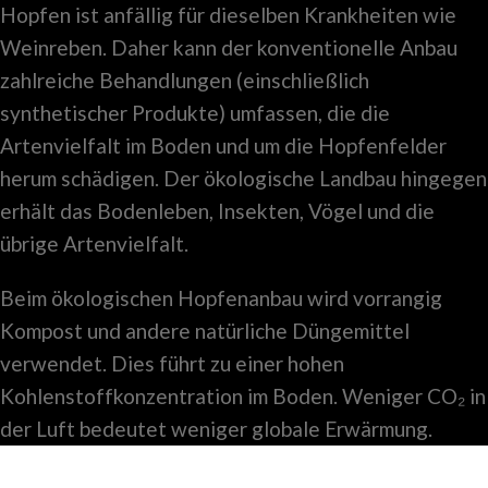
Hopfen ist anfällig für dieselben Krankheiten wie
Weinreben. Daher kann der konventionelle Anbau
zahlreiche Behandlungen (einschließlich
synthetischer Produkte) umfassen, die die
Artenvielfalt im Boden und um die Hopfenfelder
herum schädigen. Der ökologische Landbau hingegen
erhält das Bodenleben, Insekten, Vögel und die
übrige Artenvielfalt.
Beim ökologischen Hopfenanbau wird vorrangig
Kompost und andere natürliche Düngemittel
verwendet. Dies führt zu einer hohen
Kohlenstoffkonzentration im Boden. Weniger CO₂ in
der Luft bedeutet weniger globale Erwärmung.