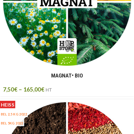
MAGNAT• BIO
7,50
€
–
165,00
€
HT
HEISS
BEL 2,5 KG 2022
BEL 5KG 2022