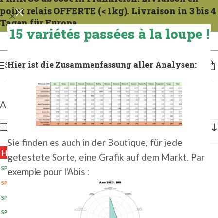
point relais OFFERTE (< 1kg). Livraison in 3 bis 4
Tagen für Europa.
15 variétés passées à la loupe !
Expeditionen zu allen Mercredis. Gießen Sie das französische Gericht 1 bis 2 Tage
lang. Für 3 bis 4 Tage in Europa gießen.
Hier ist die Zusammenfassung aller Analysen:
SPEISEKARTE
Alle 6 Ergebnisse werden angezeigt
Seitenleiste anzeigen
Sie finden es auch in der Boutique, für jede
HEISS
getestete Sorte, eine Grafik auf dem Markt. Par
SP 100G 2025
(5+)
exemple pour l'Abis :
SP 1KG 2024
SP 1KG 2025
(2+)
SP 500G 2025
(2+)