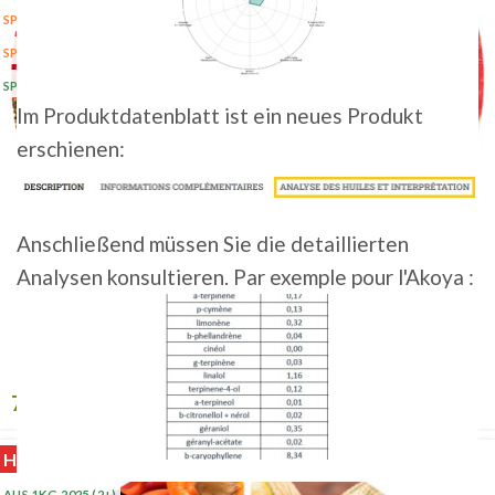
SP 5K 2024
SP 5KG 2023
SP 5KG 2025
(20+)
Im Produktdatenblatt ist ein neues Produkt
erschienen:
Anschließend müssen Sie die detaillierten
Analysen konsultieren. Par exemple pour l'Akoya :
CHINOOK • BIO
7,50
€
–
185,00
€
HT
HEISS
AUS 1KG 2025
(2+)