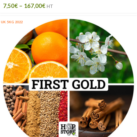
7,50
€
–
167,00
€
HT
UK 5KG 2022