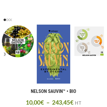
NELSON SAUVIN™ • BIO
10,00
€
–
243,45
€
HT