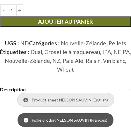
AJOUTER AU PANIER
UGS :
ND
Catégories :
Nouvelle-Zélande
,
Pellets
Étiquettes :
Dual
,
Groseille à maquereau
,
IPA
,
NEIPA
,
Nouvelle-Zélande
,
NZ
,
Pale Ale
,
Raisin
,
Vin blanc
,
Wheat
Description
Product sheet NELSON SAUVIN (English)
Fiche produit NELSON SAUVIN (Français)