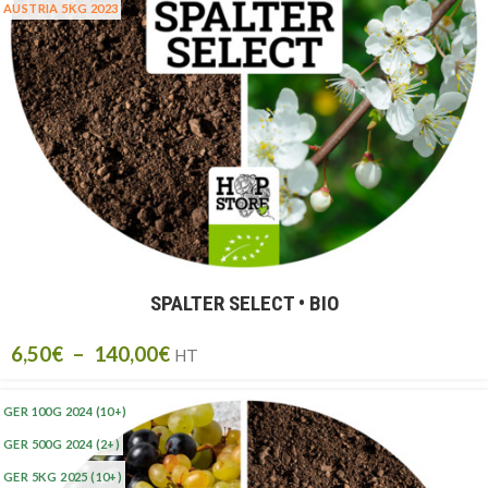
AUSTRIA 5KG 2023
SPALTER SELECT • BIO
6,50
€
–
140,00
€
HT
GER 100G 2024
(10+)
GER 500G 2024
(2+)
GER 5KG 2025
(10+)