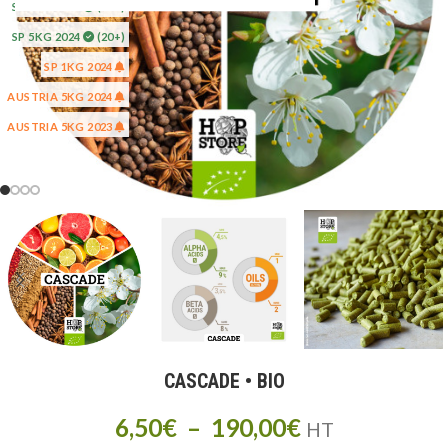
SP 5KG 2025
(20+)
SP 5KG 2024
(20+)
SP 1KG 2024
AUSTRIA 5KG 2024
AUSTRIA 5KG 2023
CASCADE • BIO
6,50
€
–
190,00
€
HT