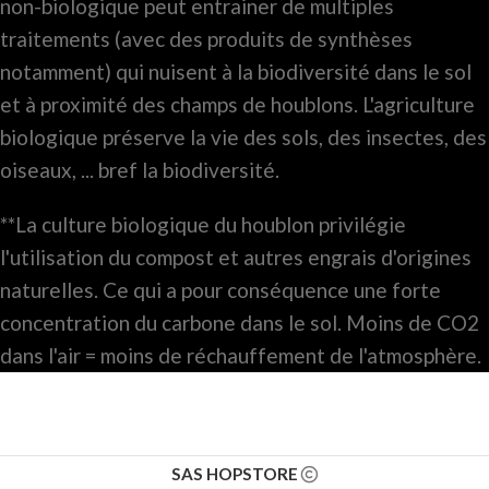
non-biologique peut entrainer de multiples
traitements (avec des produits de synthèses
notamment) qui nuisent à la biodiversité dans le sol
et à proximité des champs de houblons. L'agriculture
biologique préserve la vie des sols, des insectes, des
oiseaux, ... bref la biodiversité.
**La culture biologique du houblon privilégie
l'utilisation du compost et autres engrais d'origines
naturelles. Ce qui a pour conséquence une forte
concentration du carbone dans le sol. Moins de CO2
dans l'air = moins de réchauffement de l'atmosphère.
SAS HOPSTORE