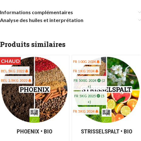
Informations complémentaires
Analyse des huiles et interprétation
Produits similaires
CHAUD
FR 100G 2024
BEL 5KG 2022
FR 1KG 2024
BEL 2.5KG 2022
FR 500G 2024
(2
+)
FR 5KG 2025
(5
+)
FR 5KG 2024
PHOENIX • BIO
STRISSELSPALT • BIO