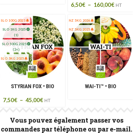
6,50
€
–
160,00
€
HT
SLO 100G 2025
NZ 5KG 2026
SLO 1KG 2025
NZ 5KG 2025
(1)
SLO 500G 2025
(2+)
SLO 5KG 2025
STYRIAN FOX • BIO
WAI-TI™ • BIO
7,50
€
–
45,00
€
HT
Vous pouvez également passer vos
commandes par téléphone ou par e-mail.