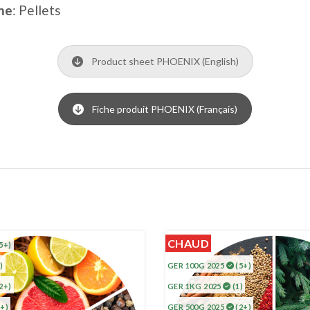
me
: Pellets
Product sheet PHOENIX (English)
Fiche produit PHOENIX (Français)
CHAUD
5+)
)
GER 100G 2025
(5+)
2+)
GER 1KG 2025
(1)
+)
GER 500G 2025
(2+)