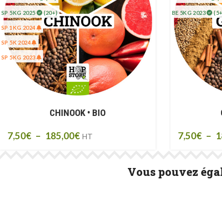
SP 5KG 2025
(20+)
BE 5KG 2023
(5+
SP 1KG 2024
SP 5K 2024
SP 5KG 2023
CHINOOK • BIO
7,50
€
–
185,00
€
7,50
€
–
1
HT
Vous pouvez égal