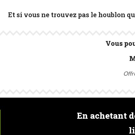
Et si vous ne trouvez pas le houblon q
Vous pou
M
Offr
En achetant de
l