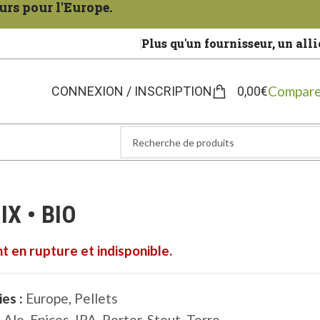
urs pour l'Europe.
Plus qu'un fournisseur, un alli
Compare
CONNEXION / INSCRIPTION
0,00
€
X • BIO
t en rupture et indisponible.
es :
Europe
,
Pellets
 Ale
,
Epices
,
IPA
,
Porter
,
Stout
,
Terre