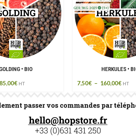
)
GER 5KG 2025
(5+)
GOLDING • BIO
HERKULES • B
85,00
€
7,50
€
–
160,00
€
HT
HT
ement passer vos commandes par télépho