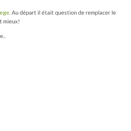
lege
. Au départ il était question de remplacer le
nt mieux!
e..