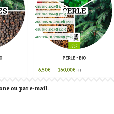
GER 5KG 2025
(1)
GER 5KG 2024
(20+)
AUSTRIA 5KG 2024
(20+)
GER 5KG 2023
(20+)
AUSTRIA 5KG 2023
(20+)
IO
PERLE • BIO
6,50
€
–
160,00
€
HT
ne ou par e-mail.