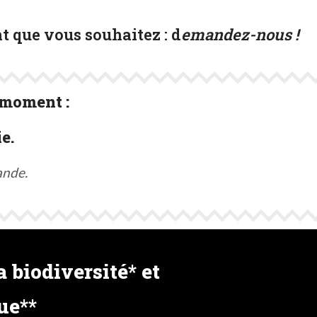
t que vous souhaitez :
d
emandez-nous !
 moment :
e.
ande.
 biodiversité* et
ue**