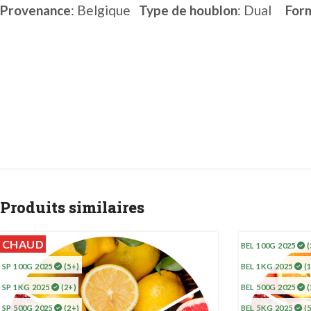
Provenance
: Belgique
Type de houblon
: Dual
For
Produits similaires
CHAUD
BEL 100G 2025
(
SP 100G 2025
(5+)
BEL 1KG 2025
(1
SP 1KG 2025
(2+)
BEL 500G 2025
(
SP 500G 2025
(2+)
BEL 5KG 2025
(5