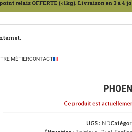
oint relais OFFERTE (<1kg). Livraison en 3 à 4 jo
nternet.
TRE MÉTIER
CONTACT
PHOENI
Ce produit est actuellemen
UGS :
ND
Catégori
Étiquettes :
Belgique
,
Dual
,
English