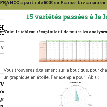
FRANCO à partir de 500€ en France. Livraison en p
15 variétés passées à la l
Le plus grand choix de houblons BIO sur I
Voici le tableau récapitulatif de toutes les analyses 
CATALOGUE
BONNES PRATIQUES
LE BLOG
CERTIFICATS
NO
Vous trouverez également sur la boutique, pour cha
un graphique en étoile. Par exemple pour l'Abis :
CHAUD
Vous pouvez
SP 100G 2025
(5+)
commander et
SP 1KG 2025
(2+)
passer CONTRAT
SP 500G 2025
(2+)
par téléphone ou