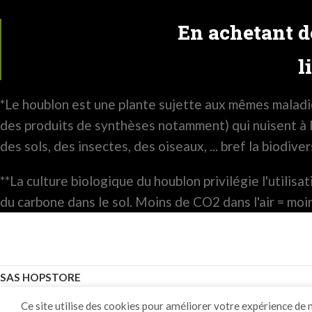
En achetant de
l
*Le houblon est une plante sujette aux mêmes maladie
des produits de synthèses notamment) qui nuisent à la
des sols, des insectes, des oiseaux, ... bref la biodiver
**La culture biologique du houblon privilégie l'utili
du carbone dans le sol. Moins de CO2 dans l'air = mo
SAS HOPSTORE
Ce site utilise des cookies pour améliorer votre expérience de 