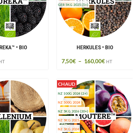
GER 5KG 2025
(5+)
REKA™ • BIO
HERKULES • BIO
7,50
€
–
160,00
€
HT
HT
CHAUD
NZ 100G 2024
(2+)
NZ 500G 2024
NZ 5KG 2026
(20+)
NZ 5KG 2025
NZ 5KG 2024