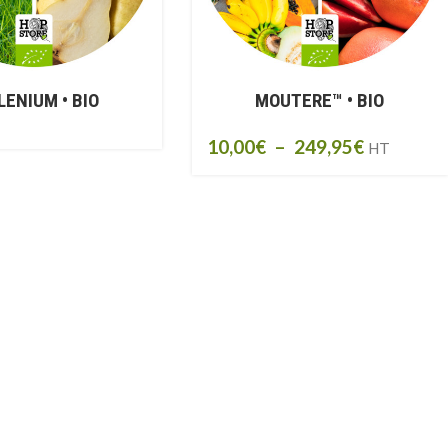
LENIUM • BIO
MOUTERE™ • BIO
10,00
€
–
249,95
€
HT