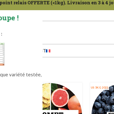
oint relais OFFERTE (<1kg). Livraison en 3 à 4 jo
oupe !
nternet.
:
TRE MÉTIER
CONTACT
que variété testée,
CHAUD
US 5KG 2021
NOUVEAU
SP 5KG 2025
(2+)
SP 5KG 2024