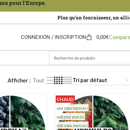
urs pour l'Europe.
Plus qu'un fournisseur, un alli
Compare
CONNEXION / INSCRIPTION
0,00
€
Afficher
Tout
CHAUD
GER 100G 2025
(5+)
GER 1KG 2025
(1)
GER 500G 2025
(2+)