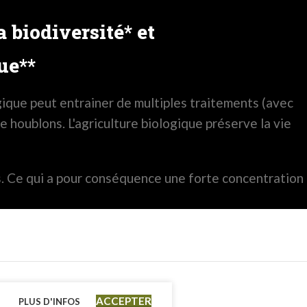
 biodiversité* et
ue**
gique peut entrainer de multiples traitements (avec
 houblons. L'agriculture biologique préserve la vie
les. Ce qui a pour conséquence une forte concentration
ACCEPTER
PLUS D'INFOS