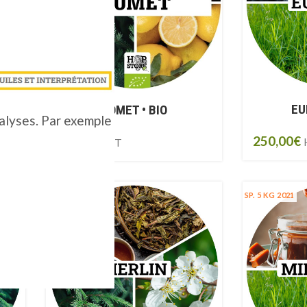
EU
COMET • BIO
nalyses. Par exemple
250,00
€
174,50
€
HT
UK 2.5KG 2021
SP. 5 KG 2021
UK 5KG 2021