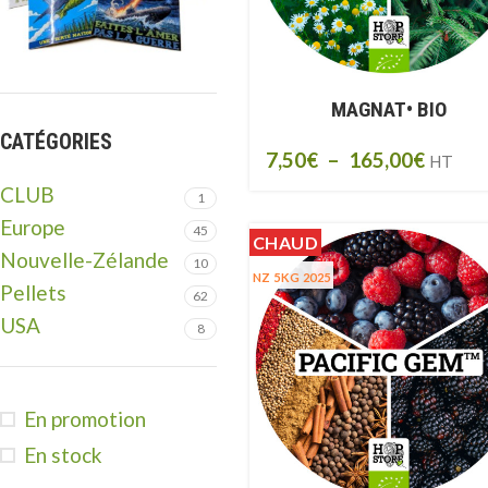
MAGNAT• BIO
CATÉGORIES
7,50
€
–
165,00
€
HT
CLUB
1
Europe
45
CHAUD
Nouvelle-Zélande
10
NZ 5KG 2025
Pellets
62
USA
8
En promotion
En stock