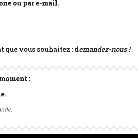
ne ou par e-mail.
t que vous souhaitez :
d
emandez-nous !
 moment :
e.
ande.