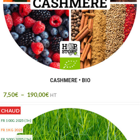
CASHMERE • BIO
7,50
€
–
190,00
€
HT
CHAUD
FR 100G 2025
(5+)
FR 1KG 2025
FR 500G 2025
(2+)