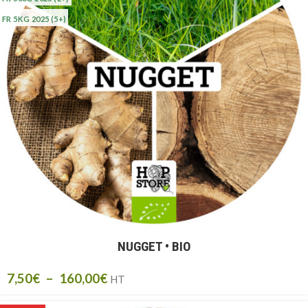
FR 5KG 2025
(5+)
NUGGET • BIO
7,50
€
–
160,00
€
HT