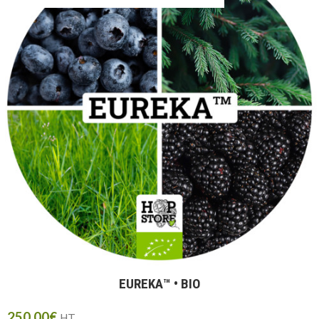
EUREKA™ • BIO
250,00
€
HT