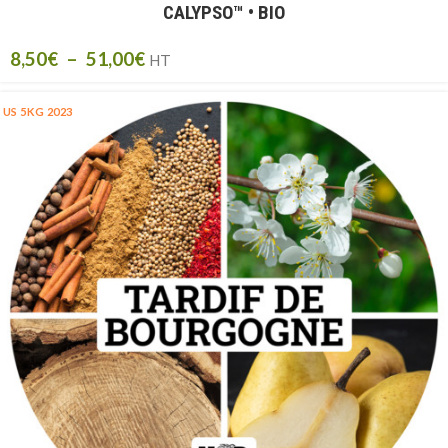
CALYPSO™ • BIO
8,50
€
–
51,00
€
HT
US 5KG 2023