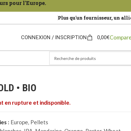
urs pour l'Europe.
Plus qu'un fournisseur, un alli
Compare
CONNEXION / INSCRIPTION
0,00
€
OLD • BIO
t en rupture et indisponible.
es :
Europe
,
Pellets
 blanches
,
IPA
,
Mandarine
,
Orange
,
Porter
,
Wheat