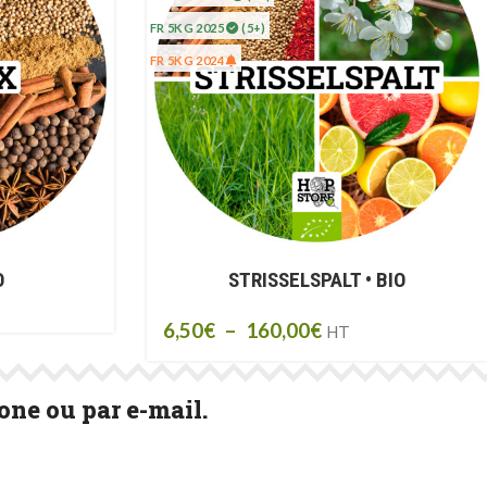
FR 5KG 2025
(5+)
FR 5KG 2024
O
STRISSELSPALT • BIO
6,50
€
–
160,00
€
HT
ne ou par e-mail.