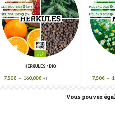
GER 500G 2025
(2+)
POL 5KG 2025
(
GER 5KG 2025
(5+)
POL 5KG 2024
(
HERKULES • BIO
7,50
€
–
160,00
€
7,50
€
–
1
HT
Vous pouvez égal