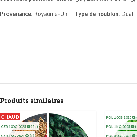
Provenance
: Royaume-Uni
Type de houblon
: Dual
Produits similaires
CHAUD
POL 100G 2025
GER 100G 2025
(5+)
POL 1KG 2025
(
GER 1KG 2025
(1)
POL 500G 2025