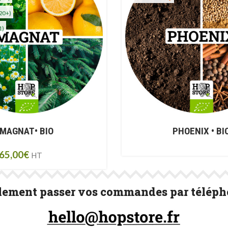
20+)
1)
MAGNAT• BIO
PHOENIX • BI
65,00
€
HT
ement passer vos commandes par télépho