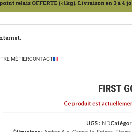
oint relais OFFERTE (<1kg). Livraison en 3 à 4 jo
nternet.
TRE MÉTIER
CONTACT
FIRST G
Ce produit est actuellemen
UGS :
ND
Catégori
Étiquettes :
Amber Ale
,
Cannelle
,
Epices
,
Fleurs