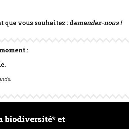
t que vous souhaitez :
d
emandez-nous !
 moment :
e.
ande.
 biodiversité* et