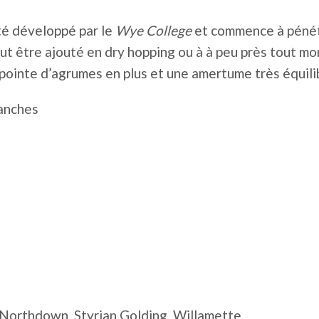
été développé par le
Wye College
et commence à pénétr
 peut être ajouté en dry hopping ou à à peu près tout 
 pointe d’agrumes en plus et une amertume très équil
lanches
, Northdown, Styrian Golding, Willamette