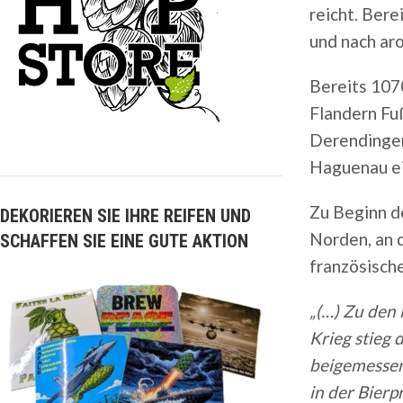
reicht. Bere
und nach aro
Bereits 1070
Flandern Fuß
Derendinger
Haguenau ein
Zu Beginn d
DEKORIEREN SIE IHRE REIFEN UND
Norden, an d
SCHAFFEN SIE EINE GUTE AKTION
französisch
„(…) Zu den 
Krieg stieg 
beigemessen.
in der Bierp