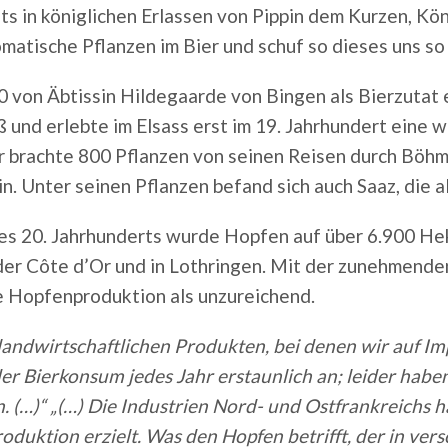
its in königlichen Erlassen von Pippin dem Kurzen, Kö
matische Pflanzen im Bier und schuf so dieses uns so
 von Äbtissin Hildegaarde von Bingen als Bierzutat e
 und erlebte im Elsass erst im 19. Jahrhundert eine 
 brachte 800 Pflanzen von seinen Reisen durch Böhm
. Unter seinen Pflanzen befand sich auch Saaz, die al
es 20. Jahrhunderts wurde Hopfen auf über 6.900 Hek
er Côte d’Or und in Lothringen. Mit der zunehmenden 
e Hopfenproduktion als unzureichend.
landwirtschaftlichen Produkten, bei denen
wir auf Im
der Bierkonsum jedes Jahr erstaunlich an; leider hab
 (…)“ „(…) Die Industrien Nord- und Ostfrankreichs h
roduktion erzielt. Was den Hopfen betrifft, der in v