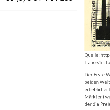
Quelle: htt
france/histo
Der Erste W
beiden Welt
erheblicher
Märkten) wu
der die Prei