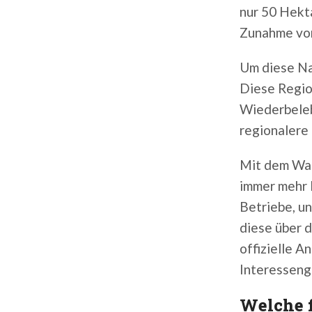
nur 50 Hekta
Zunahme von
Um diese Na
Diese Regio
Wiederbeleb
regionalere
Mit dem Wac
immer mehr 
Betriebe, u
diese über 
offizielle 
Interesseng
Welche f