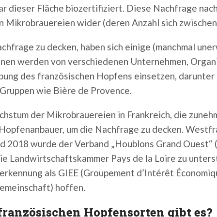
r dieser Fläche biozertifiziert. Diese Nachfrage nac
 Mikrobrauereien wider (deren Anzahl sich zwischen 
chfrage zu decken, haben sich einige (manchmal un
nen werden von verschiedenen Unternehmen, Organisa
ung des französischen Hopfens einsetzen, darunter
 Gruppen wie Bière de Provence.
hstum der Mikrobrauereien in Frankreich, die zuneh
Hopfenanbauer, um die Nachfrage zu decken. Westfra
nd 2018 wurde der Verband „Houblons Grand Ouest“
die Landwirtschaftskammer Pays de la Loire zu unter
Anerkennung als GIEE (Groupement d’Intérêt Économi
emeinschaft) hoffen.
ranzösischen Hopfensorten gibt es?