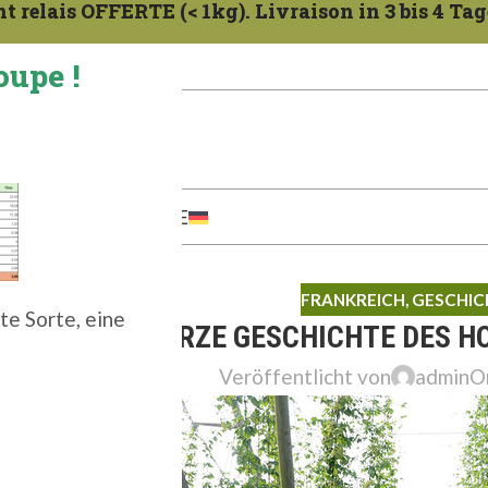
 relais OFFERTE (< 1kg). Livraison in 3 bis 4 Tag
oupe !
ternet.
KONTAKT
ZERTIFIKATE
FRANKREICH
,
GESCHIC
te Sorte, eine
EINE KURZE GESCHICHTE DES H
Veröffentlicht von
admin
On