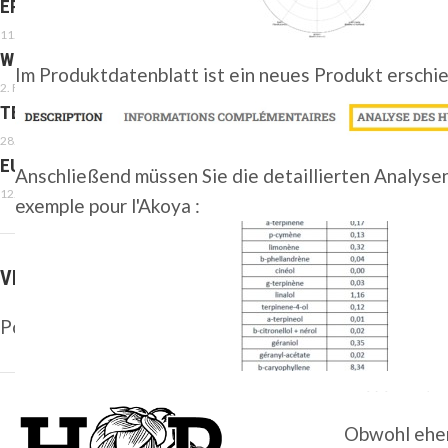
ERZEUGT BITTERKEIT, NICHT KRIEG.
11. Februar 2026
WILLKOMMEN IM JAHR 2026
Im Produktdatenblatt ist ein neues Produkt erschi
2. Februar 2026
TETTNANG
28. Januar 2026
EU-MERCOSUR-HANDELSABKOMMEN
Anschließend müssen Sie die detaillierten Analysen
12. Januar 2026
exemple pour l'Akoya :
VERTRÄGE
Pour les contrats
c’est par là
Dieser Arti
Obwohl eher 