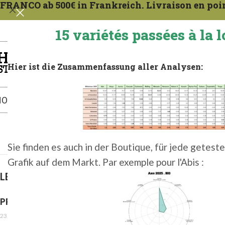
FRANCO ab 500€ in Frankreich. Livraison en point
15 variétés passées à la l
Die große Auswahl an Bio-Houblons im In
Hier ist die Zusammenfassung aller Analysen:
OPFEN IM LAGER
DER BLOG
GESCHÄFTSBEDINGUNGEN
Sie finden es auch in der Boutique, für jede geteste
Grafik auf dem Markt. Par exemple pour l'Abis :
LETZTER ARTIKEL
PROSULFOCARB: VORSICHT, GEFAHR!
23. Februar 2026