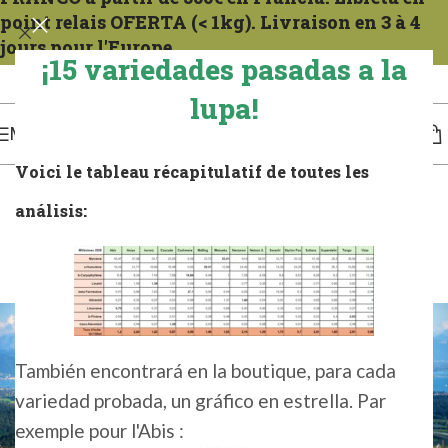
point relais OFERTA (< 1kg). Livraison en 3 à 4
jours pour l'Europe.
¡15 variedades pasadas a la
Expéditions tous les mercredis. Para la Francia compter 1 a 2 días. Para Europa, de 3
a 4 días.
lupa!
MENÚ
Voici le tableau récapitulatif de toutes les
análisis:
ZONAS DE CULTIVO DE LÚPULO
TETTNANG
0
Leïa
On 28 de enero de 2026
También encontrará en la boutique, para cada
variedad probada, un gráfico en estrella. Par
exemple pour l'Abis :