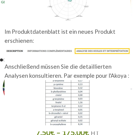
GER 5KG 2025
(20+)
Im Produktdatenblatt ist ein neues Produkt
erschienen:
Anschließend müssen Sie die detaillierten
Analysen konsultieren. Par exemple pour l'Akoya :
TANGO • BIO
7,50
€
–
175,00
€
HT