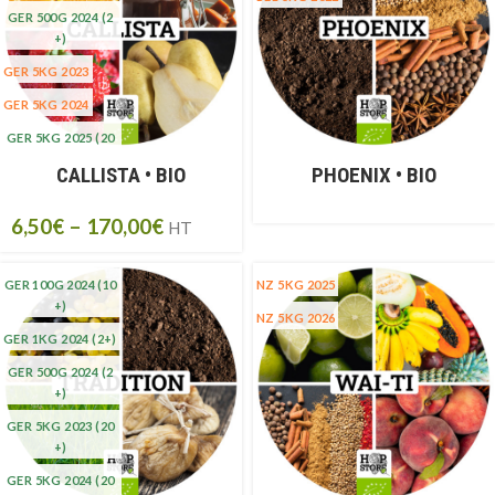
GER 500G 2024
(2
+)
GER 5KG 2023
GER 5KG 2024
GER 5KG 2025
(20
+)
CALLISTA • BIO
PHOENIX • BIO
6,50
€
–
170,00
€
HT
GER 100G 2024
(10
NZ 5KG 2025
+)
NZ 5KG 2026
GER 1KG 2024
(2+)
GER 500G 2024
(2
+)
GER 5KG 2023
(20
+)
GER 5KG 2024
(20