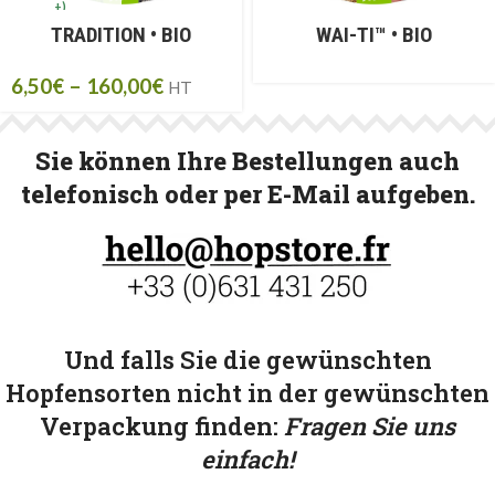
+)
TRADITION • BIO
WAI-TI™ • BIO
GER 5KG 2025
(10
+)
6,50
€
–
160,00
€
HT
ÖSTERREICH 5 KG
2023
(20+)
ÖSTERREICH 5KG
Sie können Ihre Bestellungen auch
2024
(20+)
telefonisch oder per E-Mail aufgeben.
Und falls Sie die gewünschten
Hopfensorten nicht in der gewünschten
Verpackung finden:
Fragen Sie uns
einfach!