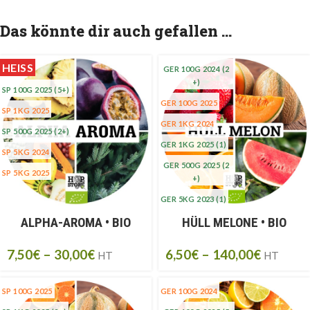
Das könnte dir auch gefallen …
HEISS
GER 100G 2024
(2
+)
SP 100G 2025
(5+)
GER 100G 2025
SP 1KG 2025
GER 1KG 2024
SP 500G 2025
(2+)
GER 1KG 2025
(1)
SP 5KG 2024
GER 500G 2025
(2
SP 5KG 2025
+)
GER 5KG 2023
(1)
HÜLL MELONE • BIO
ALPHA-AROMA • BIO
GER 5KG 2024
(5+)
GER 5KG 2025
6,50
€
–
140,00
€
7,50
€
–
30,00
€
HT
HT
SP 100G 2025
GER 100G 2024