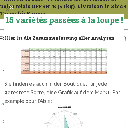
point relais OFFERTE (< 1kg). Livraison in 3 bis 4
Tagen für Europa.
15 variétés passées à la loupe !
Expeditionen zu allen Mercredis. Gießen Sie das französische Gericht 1 bis 2 Tage
lang. Für 3 bis 4 Tage in Europa gießen.
Hier ist die Zusammenfassung aller Analysen:
SPEISEKARTE
GER 100G 2025
(5+)
GER 1KG 2024
Sie finden es auch in der Boutique, für jede
GER 1KG 2024
getestete Sorte, eine Grafik auf dem Markt. Par
GER 1KG 2025
exemple pour l'Abis :
GER 500G 2024
(2+)
GER 500G 2025
GER 5KG 2024
(2+)